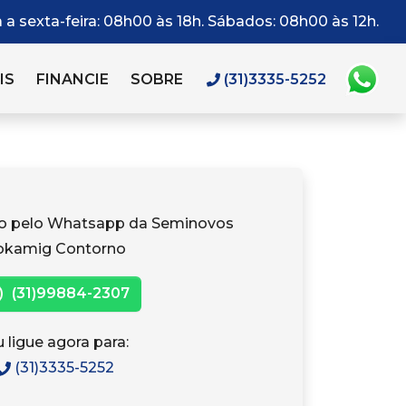
a sexta-feira: 08h00 às 18h. Sábados: 08h00 às 12h.
IS
FINANCIE
SOBRE
(31)3335-5252
to pelo Whatsapp da Seminovos
okamig Contorno
(31)99884-2307
 ligue agora para:
(31)3335-5252