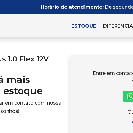
Horário de atendimento:
De segunda 
ESTOQUE
DIFERENCIA
 1.0 Flex 12V
Entre em conta
tá mais
L
o estoque
rar em contato com nossa
 sonhos!
Ou