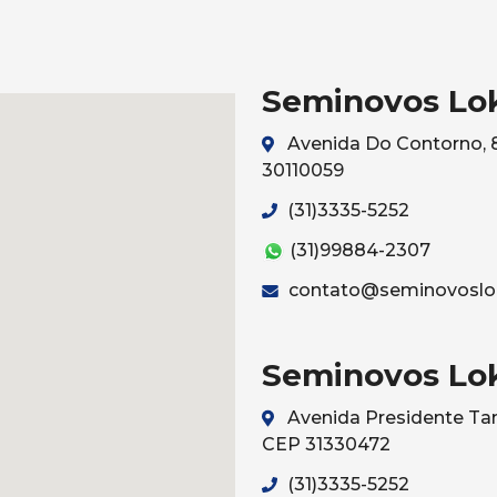
Seminovos Lo
Avenida Do Contorno, 8
30110059
(31)3335-5252
(31)99884-2307
contato@seminovoslo
Seminovos Lo
Avenida Presidente Tan
CEP 31330472
(31)3335-5252