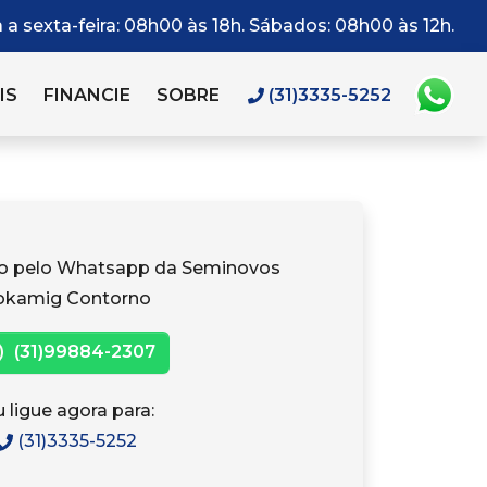
a sexta-feira: 08h00 às 18h. Sábados: 08h00 às 12h.
IS
FINANCIE
SOBRE
(31)3335-5252
to pelo Whatsapp da Seminovos
okamig Contorno
(31)99884-2307
 ligue agora para:
(31)3335-5252