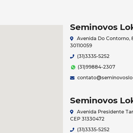
Seminovos Lo
Avenida Do Contorno, 8
30110059
(31)3335-5252
(31)99884-2307
contato@seminovoslo
Seminovos Lo
Avenida Presidente Tan
CEP 31330472
(31)3335-5252