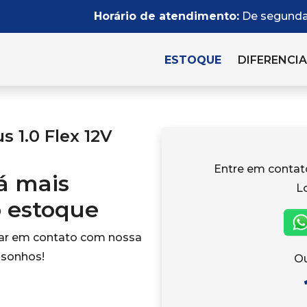
Horário de atendimento:
De segunda 
ESTOQUE
DIFERENCIA
 1.0 Flex 12V
Entre em conta
tá mais
L
o estoque
rar em contato com nossa
 sonhos!
Ou