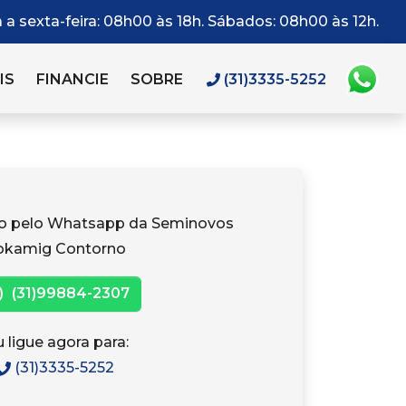
a sexta-feira: 08h00 às 18h. Sábados: 08h00 às 12h.
IS
FINANCIE
SOBRE
(31)3335-5252
to pelo Whatsapp da Seminovos
okamig Contorno
(31)99884-2307
 ligue agora para:
(31)3335-5252