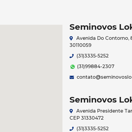
Seminovos Lo
Avenida Do Contorno, 8
30110059
(31)3335-5252
(31)99884-2307
contato@seminovoslo
Seminovos Lo
Avenida Presidente Tan
CEP 31330472
(31)3335-5252