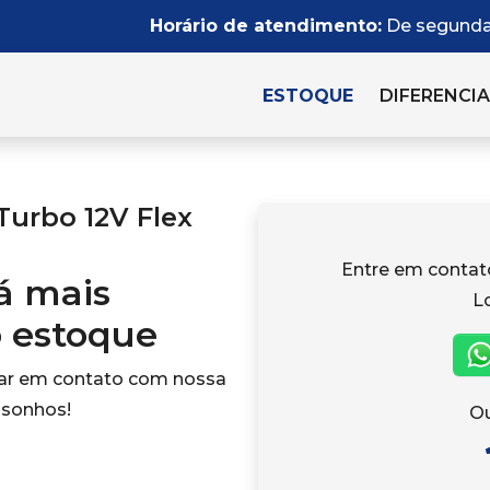
Horário de atendimento:
De segunda 
ESTOQUE
DIFERENCIA
Turbo 12V Flex
Entre em conta
tá mais
L
o estoque
rar em contato com nossa
 sonhos!
Ou